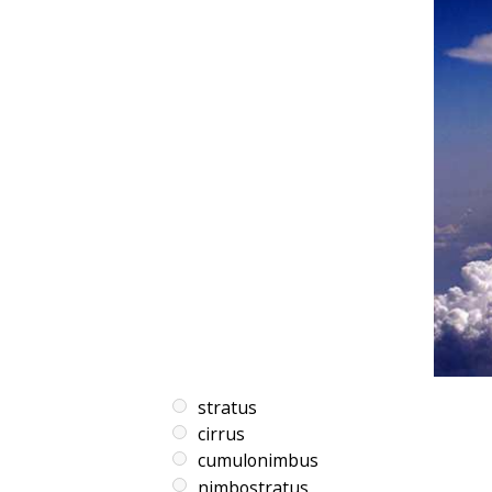
stratus
cirrus
cumulonimbus
nimbostratus