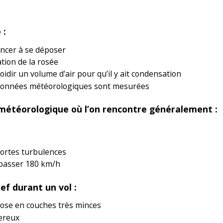
 :
encer à se déposer
tion de la rosée
roidir un volume d'air pour qu’il y ait condensation
s données météorologiques sont mesurées
météorologique où l’on rencontre généralement :
ortes turbulences
épasser 180 km/h
ef durant un vol :
épose en couches très minces
ereux