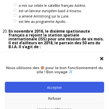
a mis sur orbite le satellite français Astérix.
est un lanceur européen basé à Kourou.
a amené Armstrong sur la Lune.
est liée au programme Apollo.
En novembre 2016, le dixième spationaute
français a rejoint la station spatiale
internationale (ISS) pour une mission de six mois.
Il est d’ailleurs en 2018, le parrain des 50 ans du
B.I.A. Il s’agit de :
Patrick Baudry.
Claudine Haigneré.
Thomas Pesquet.
Nous utilisons des
pour le bon fonctionnement du
Jean-Loup Chrétien.
site ! Bon voyage
Annales Histoire 2017
Annales Histoire 2019
Accepter
Refuser