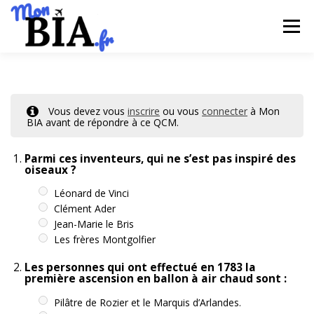
Aller
au
contenu
Menu
ACCUEIL
QCM
COURS
BLOG
Vous devez vous
inscrire
ou vous
connecter
à
Mon
BIA avant de répondre à ce QCM.
S’INSCRIRE
SE CONNECTER
CONTACT
Parmi ces inventeurs, qui ne s’est pas inspiré des
oiseaux ?
Léonard de Vinci
Clément Ader
Jean-Marie le Bris
Les frères Montgolfier
Les personnes qui ont effectué en 1783 la
première ascension en ballon à air chaud sont :
Pilâtre de Rozier et le Marquis d’Arlandes.